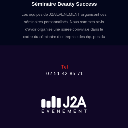
Séminaire Beauty Success
Les équipes de J2A EVENEMENT organisent des
séminaires personnalisés. Nous sommes ravis
d’avoir organisé une soirée conviviale dans le
cadre du séminaire d’entreprise des équipes du
siège de Beauty Success France et des
franchisés de la marque venus en Vendée pour
l’occasion. Ce séminaire a été l’occasion pour eux
de renforcer les liens entre collaborateurs et de
Tel
02 51 42 85 71
travailler sur de…