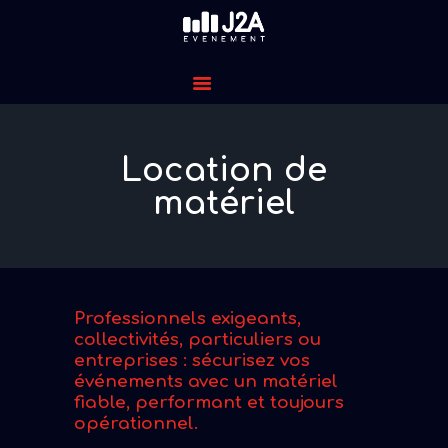
J2A EVENEMENT
CRÉATEUR DE VOS ÉVÉNEMENTS
ACCUEIL
Location de
PRESTATIONS
matériel
ANIMATIONS
PRESTATIONS
TECHNIQUES
LOCATION
CONTACT
Professionnels exigeants,
collectivités, particuliers ou
entreprises : sécurisez vos
événements avec un matériel
fiable, performant et toujours
opérationnel.