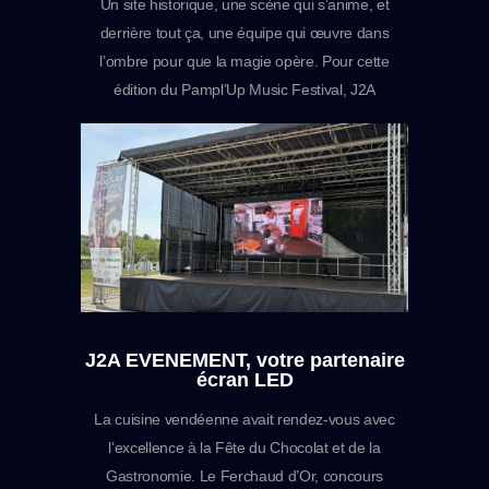
Un site historique, une scène qui s’anime, et
derrière tout ça, une équipe qui œuvre dans
l’ombre pour que la magie opère. Pour cette
édition du Pampl’Up Music Festival, J2A
EVENEMENT a accompagné l’équipe de
bénévoles de A à Z de la préparation en amont
jusqu’à la mise en œuvre sur le terrain. Près de
900 personnes ont foulé cette…
J2A EVENEMENT, votre partenaire
écran LED
La cuisine vendéenne avait rendez-vous avec
l’excellence à la Fête du Chocolat et de la
Gastronomie. Le Ferchaud d’Or, concours