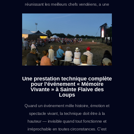
réunissant les meilleurs chefs vendéens, a une
nouvelle fois captivé un public passionné et J2A
EVENEMENT était là pour s’assurer que
personne ne rate une miette du concours. Par
nature, un concours de cuisine se déroule dans
un espace de…
Une prestation technique complète
pour l’événement « Mémoire
Vivante » à Sainte Flaive des
Loups
Quand un événement mêle histoire, émotion et
spectacle vivant, la technique doit être à la
hauteur — invisible quand tout fonctionne et
irréprochable en toutes circonstances. C’est