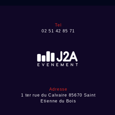
précisément le défi que nous relevons à chaque
événement aux côtés des organisateurs. L’un des
enjeux majeurs de cet événement était de couvrir
un site étendu avec une qualité sonore
Tel
homogène et constante.…
02 51 42 85 71
Adresse
1 ter rue du Calvaire 85670 Saint
Etienne du Bois