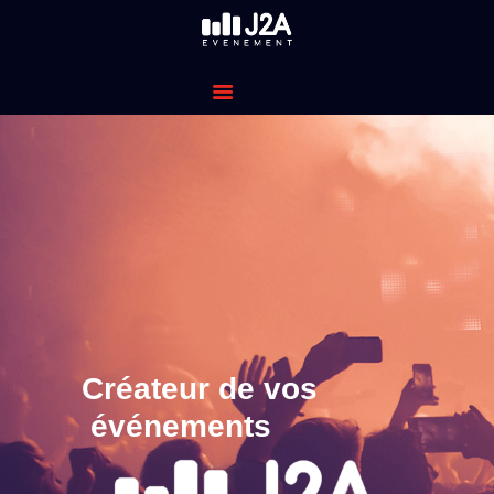
J2A EVENEMENT
CRÉATEUR DE VOS ÉVÉNEMENTS
ACCUEIL
PRESTATIONS
ANIMATIONS
PRESTATIONS
TECHNIQUES
LOCATION
CONTACT
Créateur de vos
événements