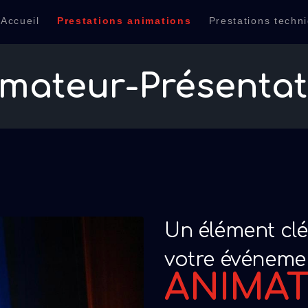
Accueil
Prestations animations
Prestations techn
TECHNIQUES
J2A EVENEMENT
LOCATION
CRÉATEUR DE VOS ÉVÉNEMENTS
mateur-Présenta
CONTACT
Un élément clé
votre événeme
ANIMA