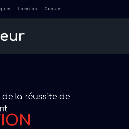
iques
Location
Contact
teur
 de la réussite de
nt
TION