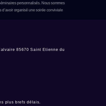
séminaires personnalisés. Nous sommes
s d’avoir organisé une soirée conviviale
 le cadre du séminaire d’entreprise des
pes du siège de Beauty Success France
 des franchisés de la marque venus en
dée pour l’occasion. Ce séminaire a été
occasion pour eux de renforcer les liens
Calvaire 85670 Saint Etienne du
e collaborateurs et de travailler sur de…
s plus brefs délais.