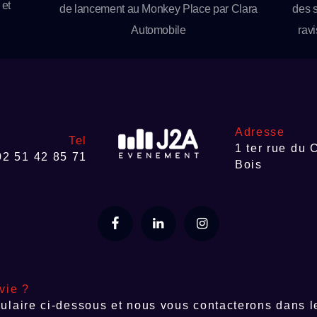
 et
de lancement au Monkey Place par Clara
des 
Automobile
ravi
dans
équi
et
Ven
Adresse
l’
Tel
1 ter rue du 
02 51 42 85 71
entr
Bois
vie ?
ulaire ci-dessous et nous vous contacterons dans le